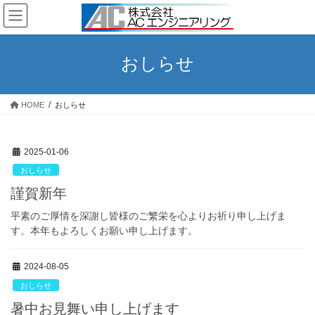
コ
ナ
ン
ビ
テ
ゲ
ン
ー
おしらせ
ツ
シ
へ
ョ
ス
ン
HOME
おしらせ
キ
に
ッ
移
プ
動
2025-01-06
おしらせ
謹賀新年
平素のご厚情を深謝し皆様のご繁栄を心よりお祈り申し上げま
す。本年もよろしくお願い申し上げます。
2024-08-05
おしらせ
暑中お見舞い申し上げます